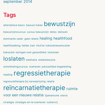
september 2014
Tags
bewustzijn
alternatieve beurs
bewust koken
bewustzijnscursus
cursus bewustzijn
detox
detoxen
healing
healthfood
dominante vader
geen relatie
heathfoodblog
helder zien
intuïtie
kokosbloesemsuiker
kokosolie
lezingen over gezondheid
loskomen
loslaten
meditatie
onderbewuste
ontwikkelingscursus
overleven
persoonlijke begeleiding
regressietherapie
reading
regressietherapie bij verwaarlozing
relatie
reïncarnatietherapie
ruimte
voor een nieuwe relatie
Sjamanisme
stevia
strategie
strategie om te overleven
suikervrij