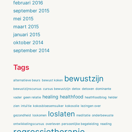
februari 2016
september 2015
mei 2015
maart 2015
januari 2015
oktober 2014
september 2014
Tags
bewustzijn
alternatieve beurs
bewust koken
bewustzijnscursus
cursus bewustzijn
detox
detoxen
dominante
healing
healthfood
vader
geen relatie
heathfoodblog
helder
zien
intuïtie
kokosbloesemsuiker
kokosolie
lezingen over
loslaten
gezondheid
loskomen
meditatie
onderbewuste
ontwikkelingscursus
overleven
persoonlijke begeleiding
reading
regressietherapie