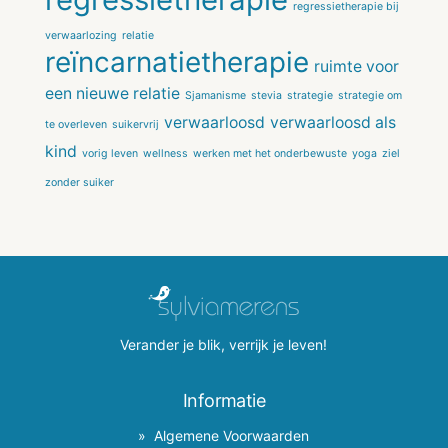
regressietherapie bij
verwaarlozing
relatie
reïncarnatietherapie
ruimte voor
een nieuwe relatie
Sjamanisme
stevia
strategie
strategie om
verwaarloosd
verwaarloosd als
te overleven
suikervrij
kind
vorig leven
wellness
werken met het onderbewuste
yoga
ziel
zonder suiker
Verander je blik, verrijk je leven!
Informatie
Algemene Voorwaarden