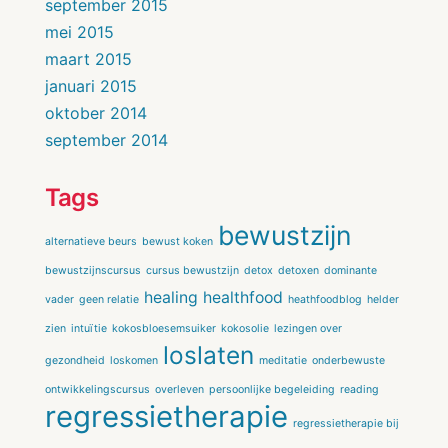
september 2015
mei 2015
maart 2015
januari 2015
oktober 2014
september 2014
Tags
bewustzijn
alternatieve beurs
bewust koken
bewustzijnscursus
cursus bewustzijn
detox
detoxen
dominante
healing
healthfood
vader
geen relatie
heathfoodblog
helder
zien
intuïtie
kokosbloesemsuiker
kokosolie
lezingen over
loslaten
gezondheid
loskomen
meditatie
onderbewuste
ontwikkelingscursus
overleven
persoonlijke begeleiding
reading
regressietherapie
regressietherapie bij