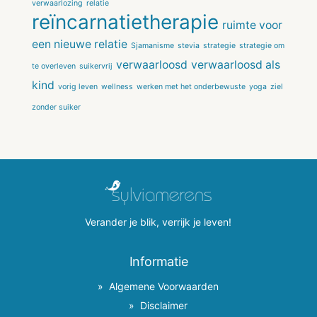
verwaarlozing
relatie
reïncarnatietherapie
ruimte voor
een nieuwe relatie
Sjamanisme
stevia
strategie
strategie om
verwaarloosd
verwaarloosd als
te overleven
suikervrij
kind
vorig leven
wellness
werken met het onderbewuste
yoga
ziel
zonder suiker
Verander je blik, verrijk je leven!
Informatie
Algemene Voorwaarden
Disclaimer