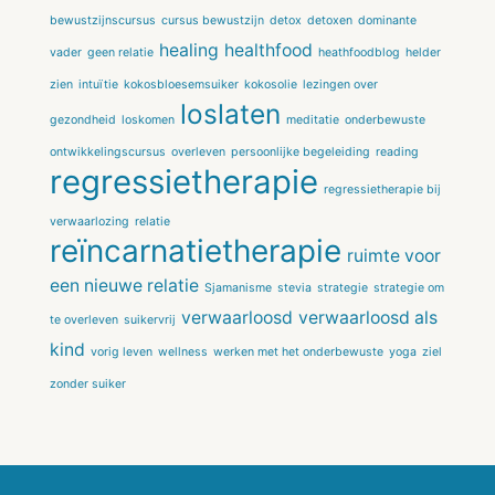
bewustzijnscursus
cursus bewustzijn
detox
detoxen
dominante
healing
healthfood
vader
geen relatie
heathfoodblog
helder
zien
intuïtie
kokosbloesemsuiker
kokosolie
lezingen over
loslaten
gezondheid
loskomen
meditatie
onderbewuste
ontwikkelingscursus
overleven
persoonlijke begeleiding
reading
regressietherapie
regressietherapie bij
verwaarlozing
relatie
reïncarnatietherapie
ruimte voor
een nieuwe relatie
Sjamanisme
stevia
strategie
strategie om
verwaarloosd
verwaarloosd als
te overleven
suikervrij
kind
vorig leven
wellness
werken met het onderbewuste
yoga
ziel
zonder suiker