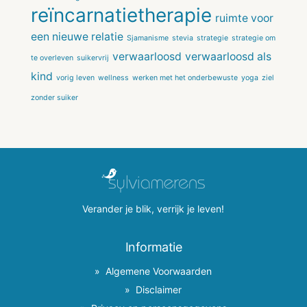
reïncarnatietherapie
ruimte voor
een nieuwe relatie
Sjamanisme
stevia
strategie
strategie om
verwaarloosd
verwaarloosd als
te overleven
suikervrij
kind
vorig leven
wellness
werken met het onderbewuste
yoga
ziel
zonder suiker
Verander je blik, verrijk je leven!
Informatie
Algemene Voorwaarden
Disclaimer