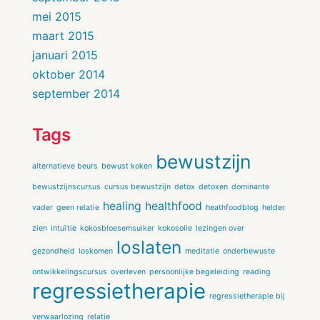
mei 2015
maart 2015
januari 2015
oktober 2014
september 2014
Tags
bewustzijn
alternatieve beurs
bewust koken
bewustzijnscursus
cursus bewustzijn
detox
detoxen
dominante
healing
healthfood
vader
geen relatie
heathfoodblog
helder
zien
intuïtie
kokosbloesemsuiker
kokosolie
lezingen over
loslaten
gezondheid
loskomen
meditatie
onderbewuste
ontwikkelingscursus
overleven
persoonlijke begeleiding
reading
regressietherapie
regressietherapie bij
verwaarlozing
relatie