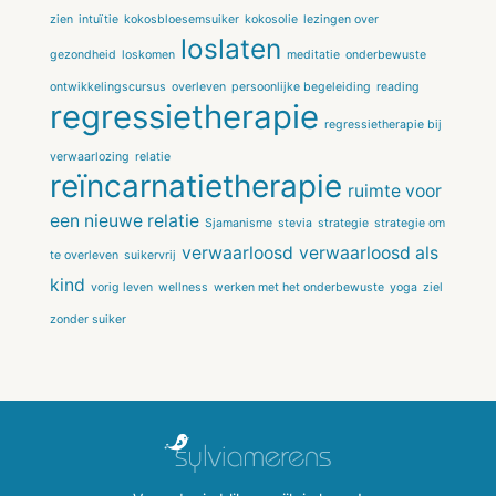
zien
intuïtie
kokosbloesemsuiker
kokosolie
lezingen over
loslaten
gezondheid
loskomen
meditatie
onderbewuste
ontwikkelingscursus
overleven
persoonlijke begeleiding
reading
regressietherapie
regressietherapie bij
verwaarlozing
relatie
reïncarnatietherapie
ruimte voor
een nieuwe relatie
Sjamanisme
stevia
strategie
strategie om
verwaarloosd
verwaarloosd als
te overleven
suikervrij
kind
vorig leven
wellness
werken met het onderbewuste
yoga
ziel
zonder suiker