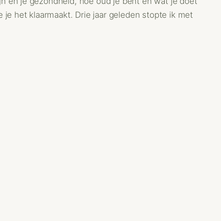
n en je gezondheid, hoe oud je bent en wat je doet
 je het klaarmaakt. Drie jaar geleden stopte ik met