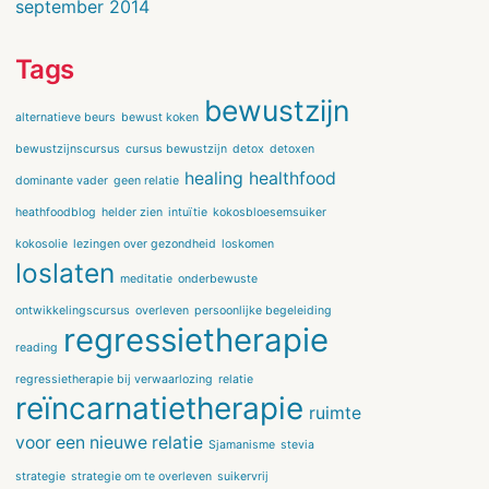
september 2014
Tags
bewustzijn
alternatieve beurs
bewust koken
bewustzijnscursus
cursus bewustzijn
detox
detoxen
healing
healthfood
dominante vader
geen relatie
heathfoodblog
helder zien
intuïtie
kokosbloesemsuiker
kokosolie
lezingen over gezondheid
loskomen
loslaten
meditatie
onderbewuste
ontwikkelingscursus
overleven
persoonlijke begeleiding
regressietherapie
reading
regressietherapie bij verwaarlozing
relatie
reïncarnatietherapie
ruimte
voor een nieuwe relatie
Sjamanisme
stevia
strategie
strategie om te overleven
suikervrij